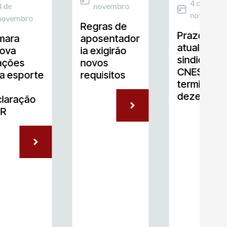
4 de
4 de
novembro
novembro
novembro
Regras de
Prazo para
mara
aposentador
atualizaçã
ova
ia exigirão
sindical no
ações
novos
CNES
a esporte
requisitos
termina e
dezembro
laração
IR