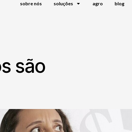
sobre nós
soluções
agro
blog
os são